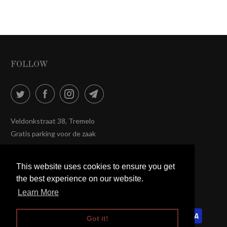
FOLLOW
Veldonkstraat 38, Tremelo
Gratis parking voor de zaak
Glam BV BE0536578363
This website uses cookies to ensure you get
This website uses cookies to ensure you get
© 2026
Be-Glam Belgium
. Designed by Sarah Navez,
the best experience on our website.
the best experience on our website.
Powered by Shopify
Learn More
Learn More
Got it!
Got it!