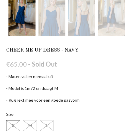
CHEER ME UP DRESS - NAVY
€65.00
- Sold Out
- Maten vallen normaal uit
- Model is 1m72 en draagt M
- Rug rekt mee voor een goede pasvorm
Size
S
M
L