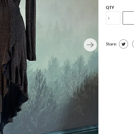
ronde prijzen
QTY
waardebons
Share: