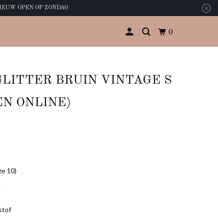
PNIEUW OPEN OP ZONDAG
0
ragen
GLITTER BRUIN VINTAGE S
op
EN ONLINE)
ze 10)
e
stof