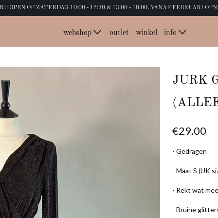
: OPEN OP ZATERDAG 10:00 - 12:30 & 13:00 - 18:00, VANAF FEBRUARI O
webshop
outlet
winkel
info
new arrivals
contact
back in stock
veelgestelde v
JURK 
casual chique
retours websh
(ALLE
galajurken
cookies
€29.00
trouwjurken
- Gedragen
plus size jurken
- Maat S (UK si
sjaals
- Rekt wat me
clutches
- Bruine glitter