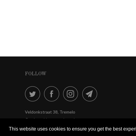
FOLLOW
Veldonkstraat 38, Tremelo
Gratis parking voor de zaak
This website uses cookies to ensure you get the best expe
This website uses cookies to ensure you get the best expe