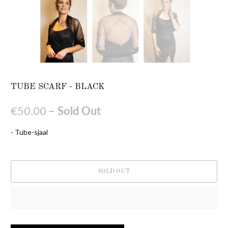
TUBE SCARF - BLACK
€50.00
– Sold Out
- Tube-sjaal
SOLD OUT